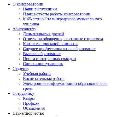
О консерватории
Наши выпускники
Планы/отчеты работы консерватории
К 65-летию Сталинградского музыкального
училища
Абитуриенту
День открытых дверей
Ответы на обращения, связанные с приемом
Контакты приемной комиссии
Среднее профессиональное образование
Высшее образование
Прием иностранных граждан
Списки поступающих
Студенту
Учебная работа
Воспитательная работа
Электронная информационно-образовательная
среда
Сотруднику
Кадры
Профком
Объявления
Наука/творчество