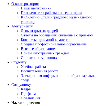
О консерватории
Наши выпускники
Планы/отчеты работы консерватории
К 65-летию Сталинградского музыкального
училища
Абитуриенту
День открытых дверей
Ответы на обращения, связанные с приемом
Контакты приемной комиссии
Среднее профессиональное образование
Высшее образование
Прием иностранных граждан
Списки поступающих
Студенту
Учебная работа
Воспитательная работа
Электронная информационно-образовательная
среда
Сотруднику
Кадры
Профком
Объявления
Наука/творчество