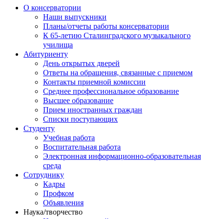
О консерватории
Наши выпускники
Планы/отчеты работы консерватории
К 65-летию Сталинградского музыкального
училища
Абитуриенту
День открытых дверей
Ответы на обращения, связанные с приемом
Контакты приемной комиссии
Среднее профессиональное образование
Высшее образование
Прием иностранных граждан
Списки поступающих
Студенту
Учебная работа
Воспитательная работа
Электронная информационно-образовательная
среда
Сотруднику
Кадры
Профком
Объявления
Наука/творчество